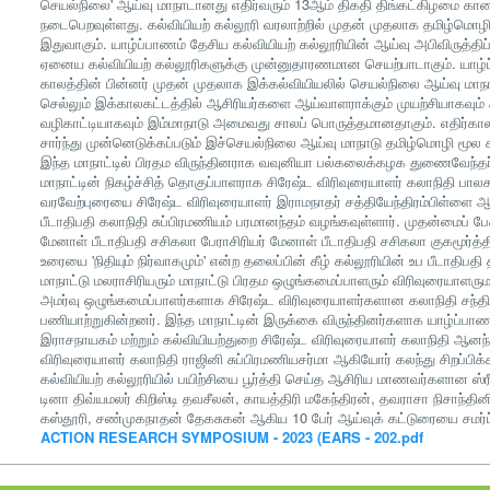
செயல்நிலை' ஆய்வு மாநாடானது எதிர்வரும் 13ஆம் திகதி திங்கட்கிழமை காலை
நடைபெறவுள்ளது. கல்வியியற் கல்லூரி வரலாற்றில் முதன் முதலாக தமிழ்மொழி 
இதுவாகும். யாழ்ப்பாணம் தேசிய கல்வியியற் கல்லூரியின் ஆய்வு அபிவிருத்தி
ஏனைய கல்வியியற் கல்லூரிகளுக்கு முன்னுதாரணமான செயற்பாடாகும். யாழ்ப்ப
காலத்தின் பின்னர் முதன் முதலாக இக்கல்வியியலில் செயல்நிலை ஆய்வு மாந
செல்லும் இக்காலகட்டத்தில் ஆசிரியர்களை ஆய்வாளராக்கும் முயற்சியாகவும் ஆ
வழிகாட்டியாகவும் இம்மாநாடு அமைவது சாலப் பொருத்தமானதாகும். எதிர்காலத
சார்ந்து முன்னெடுக்கப்படும் இச்செயல்நிலை ஆய்வு மாநாடு தமிழ்மொழி மூல க
இந்த மாநாட்டில் பிரதம விருந்தினராக வவுனியா பல்கலைக்கழக துணைவேந்தர்
மாநாட்டின் நிகழ்ச்சித் தொகுப்பாளராக சிரேஷ்ட விரிவுரையாளர் கலாநிதி பால
வரவேற்புரையை சிரேஷ்ட விரிவுரையாளர் இராமநாதர் சத்தியேந்திரம்பிள்ளை ஆ
பீடாதிபதி கலாநிதி சுப்பிரமணியம் பரமானந்தம் வழங்கவுள்ளார். முதன்மைப் ப
மேனாள் பீடாதிபதி சசிகலா பேராசிரியர் மேனாள் பீடாதிபதி சசிகலா குகமூர்த
உரையை 'நிதியும் நிர்வாகமும்' என்ற தலைப்பின் கீழ் கல்லூரியின் உப பீடாதி
மாநாட்டு மலராசிரியரும் மாநாட்டு பிரதம ஒழுங்கமைப்பாளரும் விரிவுரையாளர
அமர்வு ஒழுங்கமைப்பாளர்களாக சிரேஷ்ட விரிவுரையாளர்களான கலாநிதி சந்திர
பணியாற்றுகின்றனர். இந்த மாநாட்டின் இருக்கை விருந்தினர்களாக யாழ்ப்ப
இராசநாயகம் மற்றும் கல்வியியற்துறை சிரேஷ்ட விரிவுரையாளர் கலாநிதி ஆனந்
விரிவுரையாளர் கலாநிதி ராஜினி சுப்பிரமணியசர்மா ஆகியோர் கலந்து சிறப்பிக
கல்வியியற் கல்லூரியில் பயிற்சியை பூர்த்தி செய்த ஆசிரிய மாணவர்களான ஸ்ரீத
டினா திவ்யமலர் கிறிஸ்டி தவசீலன், காயத்திரி மகேந்திரன், தவராசா நிசாந்தி
கஸ்தூரி, சண்முகநாதன் தேகசுகன் ஆகிய 10 பேர் ஆய்வுக் கட்டுரையை சமர்ப்ப
ACTION RESEARCH SYMPOSIUM - 2023 (EARS - 202.pdf