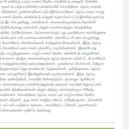
 9 மணிக்கு யாழ்ப்பாணம் தேசிய கல்வியியற் கல்லூரி அரங்கில்
மூலம் நடாத்தப்படுகின்ற கல்வியியலில் செயல்நிலை ஆய்வு மாநாடு
ப் பிரிவினால் முன்னெடுக்கப்படும் இச்செயல்நிலை ஆய்வு மாநாடானது
ாணம் தேசிய கல்வியியற் கல்லூரி உருவாக்கப்பட்டு இரண்டு தசாப்த
ாடு இடம்பெறுகிறது. கல்வியியல் பல்கலைக்கழகத்தை நோக்கிச்
சிரியர்களது உயர்கல்வி மற்றும் வாண்மைத்துவ விருத்திக்கு
்தில் ஆசிரியர்களை ஆய்வாளராக்கும் புது முயற்சியாக கல்வித்துறை
ல்விப்புலம் சார் புலமையாளர்களின் பங்களிப்புடன் நடைபெறுகிறது.
 பேராசிரியர் மங்களேஸ்வரன் கலந்துகொள்ளவுள்ளார். இந்த ஆய்வு
சுப்பிரமணியம் தனபாலன் பங்களிப்பு வழங்கியுள்ளார். இதன்போது
ற்ற, வாழ்த்துரையை யாழ்ப்பாணம் தேசிய கல்வியியற் கல்லூரியின்
ேச்சாளராக திறந்த பல்கலைக்கழக ஓய்வு நிலைக் கல்வி பீட பேராசிரியர்
்தி கலந்துகொண்டு உரையாற்றவுள்ளார். முதன்மைப் பேச்சாளர் அறிமுக
பதி திருநானந்தம் ஜெயகாண்டீபன் ஆற்றவுள்ளார். நன்றியுரையை ஆய்வு
ுமான பரராஜசிங்கம் இராஜேஸ்வரன் வழங்கவுள்ளார். இந்த ஆய்வு
ிகா நாகேந்திரன், கலாநிதி சின்னத்தம்பி பத்மராஜா ஆகியோர்
ாண பல்கலைக்கழக கல்வியியற்துறைத் தலைவர் கலாநிதி ஜெயலட்சுமி
தமயில் நித்திலவர்ணன் மற்றும் திறந்த பல்கலைக்கழக சிரேஷ்ட
்கவுள்ளனர். செயல்நிலை ஆய்வு மாநாட்டில் யாழ்ப்பாணம் தேசிய
ரன் வித்தகி, நுகு லெபி சாஜிதா மரியம், ரவீந்திரகுமார் டல்சாலினி,
னி, எம்.எஸ்.பாத்திமா சுமைகா, மகாலிங்கம் டர்சிகன், குணசேகரம்
ிக்கவுள்ளமை குறிப்பிடத்தக்கது.