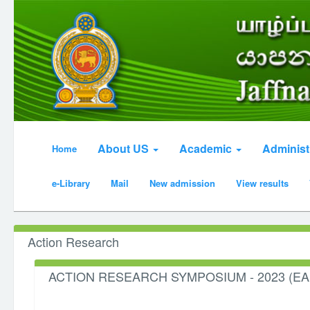
About US
Academic
Administ
Home
e-Library
Mail
New admission
View results
Action Research
ACTION RESEARCH SYMPOSIUM - 2023 (EAR